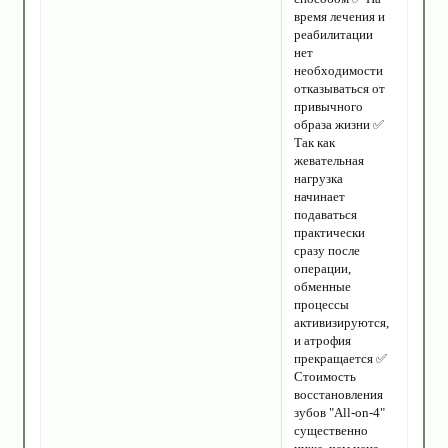
время лечения и
реабилитации
нет
необходимости
отказываться от
привычного
образа жизни ✅
Так как
жевательная
нагрузка
начинает
подаваться
практически
сразу после
операции,
обменные
процессы
активизируются,
и атрофия
прекращается ✅
Стоимость
восстановления
зубов "All-on-4"
существенно