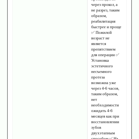
через прокол, а
не разрез, таким
образом,
реабилитация
быстрее и проще
✅ Пожилой
возраст не
является
препятствием
для операции ✅
Установка
эстетичного
несъемного
протеза
возможна уже
через 4-6 часов,
таким образом,
нет
необходимости
ожидать 4-6
месяцев как при
восстановлении
зубов
двухэтапным
способом ✅ На