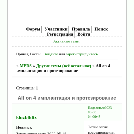
Форум
Участники
Правила
Поиск
Регистрация
Войти
Активные темы
Привет, Гость!
Войдите
или
зарегистрируйтесь
.
»
MEDS
»
Другие темы (всё остальное)
»
Аll on 4
имплантация и протезирование
Страница:
1
Аll on 4 имплантация и протезирование
Поделиться
2023-
1
08-30
kluzbfldtz
04:06:45
Технология
Новичок
восстановления
Зарегистрирован
: 2022-05-18