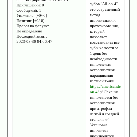
зубов "All-on-4" -
Приглашений:
0
это современный
Сообщений:
1
метод
Уважение:
[+0/-0]
имплантации и
Позитив:
[+0/-0]
Провел на форуме:
протезирования,
Не определено
который
Последний визит:
позволяет
2023-08-30 04:06:47
восстановить все
зубы челюсти за
1 день без
необходимости
выполнения
остеопластики -
наращивания
костной ткани.
https://americandental.ru/all
on-4/
✅ Лечение
выполняется без
остеопластики
при атрофии
легкой и средней
степени ✅
Установка
имплантов
производится